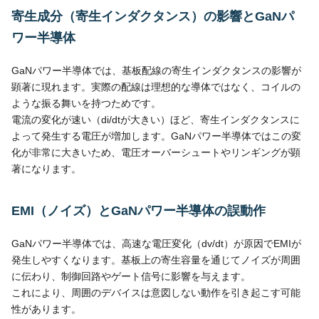
寄生成分（寄生インダクタンス）の影響とGaNパ
ワー半導体
GaNパワー半導体では、基板配線の寄生インダクタンスの影響が
顕著に現れます。実際の配線は理想的な導体ではなく、コイルの
ような振る舞いを持つためです。
電流の変化が速い（di/dtが大きい）ほど、寄生インダクタンスに
よって発生する電圧が増加します。GaNパワー半導体ではこの変
化が非常に大きいため、電圧オーバーシュートやリンギングが顕
著になります。
EMI（ノイズ）とGaNパワー半導体の誤動作
GaNパワー半導体では、高速な電圧変化（dv/dt）が原因でEMIが
発生しやすくなります。基板上の寄生容量を通じてノイズが周囲
に伝わり、制御回路やゲート信号に影響を与えます。
これにより、周囲のデバイスは意図しない動作を引き起こす可能
性があります。