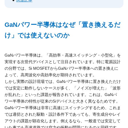
関連記事
GaNパワー半導体はなぜ「置き換えるだ
け」では使えないのか
GaNパワー半導体は、「高効率・高速スイッチング・小型化」を
実現する次世代デバイスとして注目されています。特に電源設計
の分野では、Si MOSFETからGaNパワー半導体への置き換えに
よって、高周波化や高効率化が期待されています。
しかし実際の設計現場では、GaNパワー半導体に置き換えただけ
では安定に動作しないケースが多く、「ノイズが増えた」「波形
が乱れた」といった課題が報告されています。これは、GaNパ
ワー半導体の特性が従来のSiデバイスと大きく異なるためです。
GaNパワー半導体は非常に高速にスイッチングするため、これま
では適切とされた駆動・設計条件下であっても、寄生成分やレイ
アウトの課題が顕在化します。例えるなら、一般道では安定して
いた車でも高速道路では空力や振動が問題になるのと同様です。