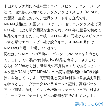
米国アリゾナ州に本社を置くエバースピン・テクノロジーズ
社は、磁気抵抗を用いたランダムアクセスメモリ「MRAM」
の開発・生産において、世界をリードする企業です。
MRAM技術は、米国フリースケール・セミコンダクタ社（現
NXP社）により研究開発が進められ、2006年に世界で初めて
製品化されました。その後、2008年6月に同社からスピンアウ
トする形でエバースピン社が設立され、2016年10月には
NASDAQ市場に上場しています。
同社は、SRAM／SPI互換のトグルタイプMRAMを主力とし
て、これまでに累計2億個以上の製品を出荷してきました。
さらに2022年からは、新世代の不揮発メモリであるスピント
ルク型MRAM（STT-MRAM）の出荷を産業機器・IoT機器向
けに開始しています。高密度化と実質無制限の書き換え耐性
を特長とし、ログデータやパラメータの記録、高速バック
アップ用途に加え、インフラ機器のファームウェアに対する
リモートアップデートなどへの活用が期待されています。
詳細はこちら