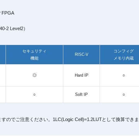
ィFPGA
2 Level2）
セキュリティ
コンフィグ
RISC-V
機能
メモリ内蔵
◎
Hard IP
○
○
Soft IP
○
注意ください。1LC(Logic Cell)=1.2LUTとして換算でき