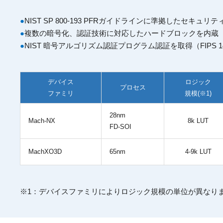
●
NIST SP 800-193 PFRガイドラインに準拠したセキュリテ
●
複数の暗号化、認証技術に対応したハードブロックを内蔵
●
NIST 暗号アルゴリズム認証プログラム認証を取得（FIPS 140-
デバイス
ロジック
プロセス
ファミリ
規模(※1)
28nm
Mach-NX
8k LUT
FD-SOI
MachXO3D
65nm
4-9k LUT
※1：デバイスファミリによりロジック規模の単位が異なりますのでご