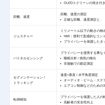
OLEDスクリーンの焼き付
距離、速度の測定
距離、速度
正確な距離、速度測定と、
ミリメートル以下の動きの検
ジェスチャー
HMI：便利で直感的なコン
プライバシーを保護したタ
プライバシーを侵害する事な
バイタルセンシング
睡眠分析 / 病気の検出
非接触での勘定測定
速度+垂直 / 水平角度測定
セグメンテーション /
オーディオ・ビーム・ステ
トラッキング
エアコン制御などのための
プライバシーを保護した人の
転倒検知
高齢者の安全性向上