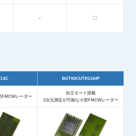
－
〇
13C
BGT60CUTR13AIP
自立モード搭載
型FMCWレーダー
3次元測定が可能な小型FMCWレーダー