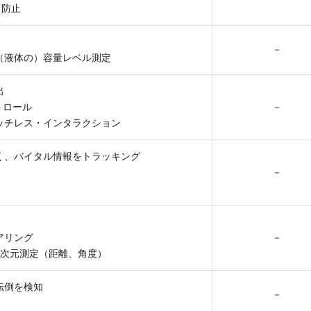
き防止
－
（液体の）容量レベル測定
出
トロール
－
ッチレス・インタラクション
く、バイタル情報をトラッキング
－
アリング
－
3次元測定（距離、角度）
転倒を検知
－