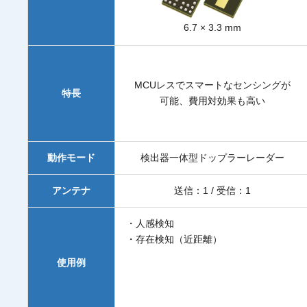
6.7 × 3.3 mm
MCUレスでスマートなセンシングが
特長
可能、費用対効果も高い
動作モード
検出器一体型ドップラーレーダー
アンテナ
送信：1 / 受信：1
・人感検知
・存在検知（近距離）
使用例