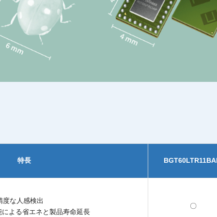
特長
BGT60LTR11BA
精度な人感検出
〇
機能による省エネと製品寿命延長