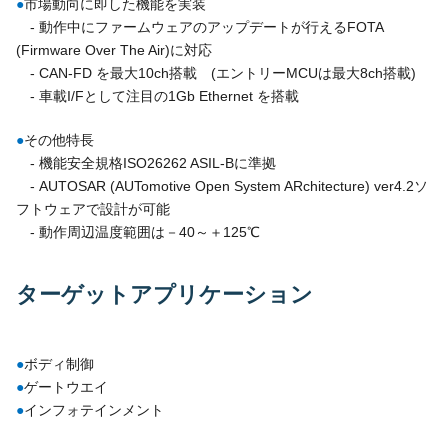
●
市場動向に即した機能を実装
- 動作中にファームウェアのアップデートが行えるFOTA
(Firmware Over The Air)に対応
- CAN-FD を最大10ch搭載 (エントリーMCUは最大8ch搭載)
- 車載I/Fとして注目の1Gb Ethernet を搭載
●
その他特長
- 機能安全規格ISO26262 ASIL-Bに準拠
- AUTOSAR (AUTomotive Open System ARchitecture) ver4.2ソ
フトウェアで設計が可能
- 動作周辺温度範囲は－40～＋125℃
ターゲットアプリケーション
●
ボディ制御
●
ゲートウエイ
●
インフォテインメント