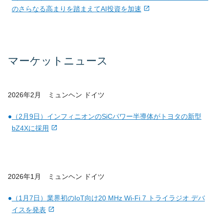
のさらなる高まりを踏まえてAI投資を加速
マーケットニュース
2026年2月 ミュンヘン ドイツ
●
（2月9日）インフィニオンのSiCパワー半導体がトヨタの新型
bZ4Xに採用
2026年1月 ミュンヘン ドイツ
●
（1月7日）業界初のIoT向け20 MHz Wi-Fi 7 トライラジオ デバ
イスを発表