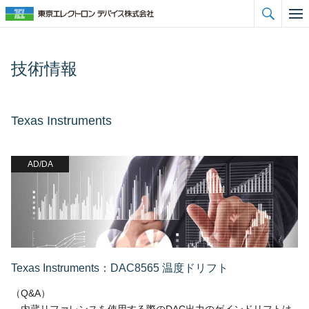

技術情報
Texas Instruments
AD/DA
Texas Instruments：DAC8565 温度ドリフト
（Q&A）