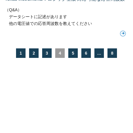
（Q&A）
データシートに記述があります
他の電圧値での応答周波数を教えてください
1
2
3
4
5
6
…
8