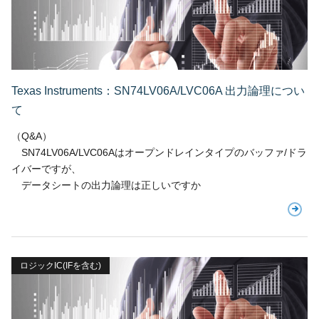
Texas Instruments：SN74LV06A/LVC06A 出力論理につい
て
（Q&A）
SN74LV06A/LVC06Aはオープンドレインタイプのバッファ/ドラ
イバーですが、
データシートの出力論理は正しいですか
ロジックIC(IFを含む)