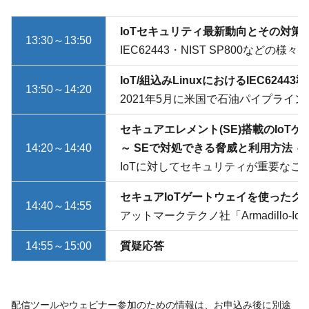
IoTセキュリティ最新動向とその対策
13:30～13:50
IEC62443・NIST SP8
IoT/組込みLinuxにおけるIEC624
13:50～14:20
2021年5月に米国で石油パイプライ
セキュアエレメント(SE)搭載のIoT
14:20～14:40
～ SEで対処できる脅威と利用方法 ～
IoTに対してセキュリティが重要な
セキュアIoTゲートウェイを使ったク
14:40～14:55
アットマークテクノ社「Armadill
14:55～15:00
質疑応答
配信ツールやウェビナー参加のための情報は、お申込み後に別途