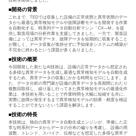
技術を開発しました。
■開発の背景
これまで、TEDでは収集した設備の正常状態と異常状態のデー
タから最適な異常検知モデルや故障診断モデルを開発する作業
を自動化する、時系列データ自動分析マシン「CX―M」を提
供し製造現場の分析作業を支援してきました。一方で、製造設
備によっては異常データ、故障データを短期的に収集すること
が難しく、データ収集が進捗せずに予知保全システムの構築が
不完全に終わるという課題が多くありました。
■技術の概要
今回開発した新たなAI技術は、設備の正常データから想定され
る多様な異常データを生成し最適な異常検知モデルを自動生成
するため、異常データの収集にかかる時間をゼロにします。ま
た、データ分析の専門家が設備の異常データを長期間にわたり
複数回取得し、繰り返し行ってきた異常検知モデルの最適化作
業は、本技術を用いることで作業時間を大幅に短縮する共に、
実際に故障が発生するまで異常検知モデルの効果・精度を検証
することができないという課題を解決します。
■技術の特長
本技術は、独自の異常データ自動生成エンジンが、準備した正
常な時系列データからデータの分布の偏りを考慮し、設備の周
波数、トレンド、スパイク、位相などを想定した多様な異常デ