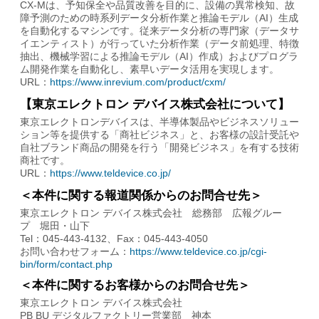
CX-Mは、予知保全や品質改善を目的に、設備の異常検知、故
障予測のための時系列データ分析作業と推論モデル（AI）生成
を自動化するマシンです。従来データ分析の専門家（データサ
イエンティスト）が行っていた分析作業（データ前処理、特徴
抽出、機械学習による推論モデル（AI）作成）およびプログラ
ム開発作業を自動化し、素早いデータ活用を実現します。
URL：
https://www.inrevium.com/product/cxm/
【東京エレクトロン デバイス株式会社について】
東京エレクトロンデバイスは、半導体製品やビジネスソリュー
ション等を提供する「商社ビジネス」と、お客様の設計受託や
自社ブランド商品の開発を行う「開発ビジネス」を有する技術
商社です。
URL：
https://www.teldevice.co.jp/
＜本件に関する報道関係からのお問合せ先＞
東京エレクトロン デバイス株式会社 総務部 広報グルー
プ 堀田・山下
Tel：045-443-4132、Fax：045-443-4050
お問い合わせフォーム：
https://www.teldevice.co.jp/cgi-
bin/form/contact.php
＜本件に関するお客様からのお問合せ先＞
東京エレクトロン デバイス株式会社
PB BU デジタルファクトリー営業部 神本