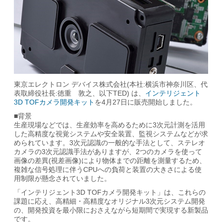
東京エレクトロン デバイス株式会社(本社:横浜市神奈川区、代
表取締役社長:徳重 敦之、以下TED) は、
インテリジェント
3D TOFカメラ開発キット
を4月27日に販売開始しました。
■背景
生産現場などでは、生産効率を高めるために3次元計測を活用
した高精度な視覚システムや安全装置、監視システムなどが求
められています。3次元認識の一般的な手法として、ステレオ
カメラの3次元認識手法がありますが、2つのカメラを使って
画像の差異(視差画像)により物体までの距離を測量するため、
複雑な信号処理に伴うCPUへの負荷と装置の大きさによる使
用制限が懸念されていました。
「インテリジェント3D TOFカメラ開発キット」は、これらの
課題に応え、高精細・高精度なオリジナル3次元システム開発
の、開発投資を最小限におさえながら短期間で実現する新製品
です。