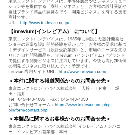
東京エレクトロンデバイスは、半導体製品やビジネスソリュー
ション等を提供する「商社ビジネス」と、お客様の設計受託や
自社ブランド商品の開発を行う「開発ビジネス」を有する技術
商社です。
URL :
http://www.teldevice.co.jp/
【inrevium(インレビアム) について】
東京エレクトロンデバイスは、1985年に開設した設計開発セ
ンターの豊富な設計開発経験を活かして、お客様の要求に基づ
くデザインサービス（設計受託業務）と、市場のニーズを先取
りした自社開発商品を、”inrevium（インレビアム）”ブランド
で提供する開発ビジネスに注力しています。今後も高付加価値
の開発ビジネスに取り組んでいく予定です。
inrevium専用サイト URL :
http://www.inrevium.com/
＜本件に関する報道関係からのお問合せ先＞
東京エレクトロン デバイス株式会社 広報・ＩＲ室 堀
田・福井
Tel：045-443-4005、Fax：045-443-4050
お問い合わせフォーム：
https://www.teldevice.co.jp/cgi-
bin/form/contact.php
＜本製品に関するお客様からのお問合せ先＞
東京エレクトロン デバイス株式会社 インレビアムカンパニ
ー インレビアム営業部 本田