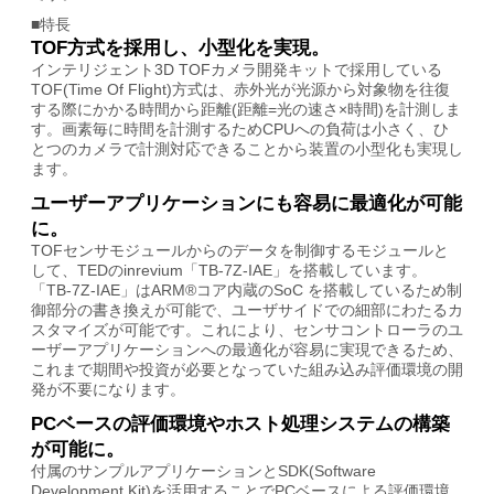
■特長
TOF方式を採用し、小型化を実現。
インテリジェント3D TOFカメラ開発キットで採用している
TOF(Time Of Flight)方式は、赤外光が光源から対象物を往復
する際にかかる時間から距離(距離=光の速さ×時間)を計測しま
す。画素毎に時間を計測するためCPUへの負荷は小さく、ひ
とつのカメラで計測対応できることから装置の小型化も実現し
ます。
ユーザーアプリケーションにも容易に最適化が可能
に。
TOFセンサモジュールからのデータを制御するモジュールと
して、TEDのinrevium「TB-7Z-IAE」を搭載しています。
「TB-7Z-IAE」はARM®コア内蔵のSoC を搭載しているため制
御部分の書き換えが可能で、ユーザサイドでの細部にわたるカ
スタマイズが可能です。これにより、センサコントローラのユ
ーザーアプリケーションへの最適化が容易に実現できるため、
これまで期間や投資が必要となっていた組み込み評価環境の開
発が不要になります。
PCベースの評価環境やホスト処理システムの構築
が可能に。
付属のサンプルアプリケーションとSDK(Software
Development Kit)を活用することでPCベースによる評価環境