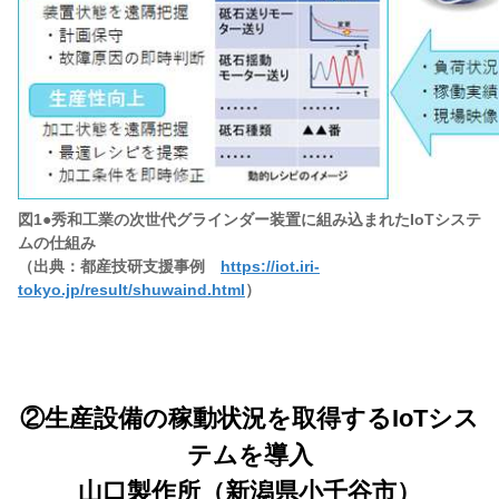
図1●秀和工業の次世代グラインダー装置に組み込まれたIoTシステ
ムの仕組み
（出典：都産技研支援事例
https://iot.iri-
tokyo.jp/result/shuwaind.html
）
②生産設備の稼動状況を取得するIoTシス
テムを導入
山口製作所（新潟県小千谷市）