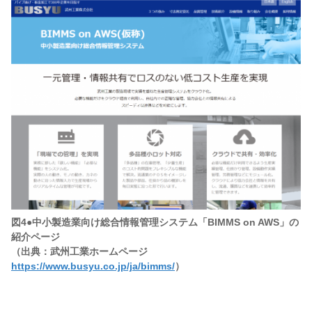
図4●中小製造業向け総合情報管理システム「BIMMS on AWS」の
紹介ページ
（出典：武州工業ホームページ
https://www.busyu.co.jp/ja/bimms/
）