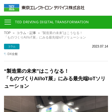
TED DRIVING DIGITAL TRANSFORMATION
TOP
»
コラム・記事
»
“製造業の未来”はこうなる！
「ものづくりAI/IoT展」にみる最先端IoTソリューション
2023.07.14
コラム
DX全般
“製造業の未来”はこうなる！
「ものづくりAI/IoT展」にみる最先端IoTソリ
ューション