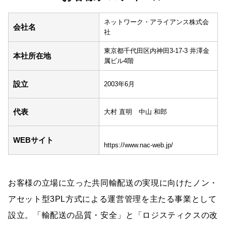
ネットワーク・アライアンス株式会
会社名
社
東京都千代田区内神田3-17-3 井澤金
本社所在地
属ビル4階
設立
2003年6月
代表
大村 直明 中山 和郎
WEBサイト
https://www.nac-web.jp/
お客様の立場に立った共同輸配送の実現に向けたノン・
アセット型3PL方式による運営管理を主たる事業として
設立。「輸配送の品質・安全」と「ロジスティクスの改