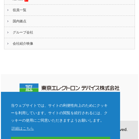
役員一覧
国内拠点
グループ会社
会社紹介映像
電子公告
ご利用規約
プライバシーポリシー
当ウェブサイトでは、サイトの利便性向上のためにクッキ
企業倫理ヘルプライン
サイトマップ
ーを利用しています。サイトの閲覧を続行されるには、ク
ッキーの使用にご同意いただきますようお願いします。
詳細はこちら
Copyright©Tokyo Electron Device LTD. All Rights Reserved.