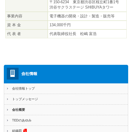
〒150-6234 東京都渋谷区桜丘町1番1号
渋谷サクラステージ SHIBUYAタワー
事業内容
電子機器の開発・設計・製造・販売等
資 本 金
134,000千円
代 表 者
代表取締役社長 松嶋 富浩
会社情報トップ
トップメッセージ
会社概要
TEDのあゆみ
組織図