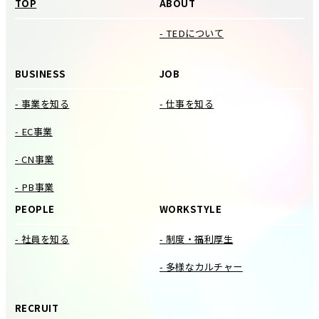
TOP
ABOUT
東京エレクトロン デバイス長崎株式会社採用情報
諫早市）
勤務地
をご覧ください。
- TEDについて
東京エレクトロン デバイス長崎株式会社（長崎県
BUSINESS
JOB
募集要項詳細
諫早市）
（応募方法など）
- 事業を知る
- 仕事を知る
- EC事業
東京エレクトロン デバイス長崎株式会社採用情報
募集要項詳細
をご覧ください。
- CN事業
（応募方法など）
- PB事業
東京エレクトロン デバイス長崎株式会社採用情報
PEOPLE
WORKSTYLE
をご覧ください。
- 社員を知る
- 制度・福利厚生
- 多様なカルチャー
RECRUIT