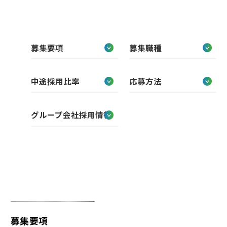
中途 ENTRY
JOB
仕事を知る
募集要項
募集職種
PEOPLE
中途採用比率
応募方法
社員を知る
グループ会社採用情報
WORKSTYLE
制度・福利厚生
多様なカルチャー
RECRUIT
求める人物像
新卒募集要項
募集要項