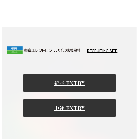
アプリケーション開発
職種説明
応募資格
主に自社組込み製品との連携アプリケーションの
開発。
デジタル回路の設計
ファームウェア開発、デバイスドライバ開発、組
アナログ回路の設計
込みLinux開発 のいずれかの経験のある方
パワーエレクトロニクス回路の設計
応募資格
RECRUITING SITE
勤務地
PCアプリケーション開発、 Linuxアプリケーシ
応募資格
ョン開発、 Webアプリケーション開発、
東京エレクトロン デバイス長崎株式会社（長崎県
新卒 ENTRY
C/C++/Pythonによるプログラミング経験のいずれ
下記のいずれかの実務経験のある方
諫早市）
かの経験のある方
デジタル回路及びFPGA/PLD(主にVHDL言語)の設
計経験者
中途 ENTRY
アナログ回路の設計経験者
募集要項詳細
勤務地
パワーエレクトロニクス回路の設計経験者
（応募方法など）
東京エレクトロン デバイス長崎株式会社（長崎県