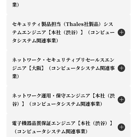
可）
いただきます。
・プロジェクトマネージメントPM/PMO経験（あ
・国内代理店として20年以上の販売・サポート実
業）
リセールスエンジニア業務
・公共（政府機関・自治体）・文教（大学・研究
・データベース関連の知識・経験（あれば尚可）
・AIネットワーキング、放送業界のシステムIP化
れば尚可）
績を有し、十分な検証環境と最先端のソリューシ
（製品評価、顧客向け製品提案、デモ、検証）
所）に加え、ホテル・スタジアムなどインフラ系
といった最新トレンドを抑えた提案活動を行なっ
ョン検証を行える環境があります。
セキュリティ製品担当（Thales社製品）シス
職種説明
のお客様に対し、Extreme Networks製品を中心
ており、最先端の技術を学ぶことが出来ます。
テムエンジニア【本社（渋谷）】（コンピュー
・公共（政府機関・自治体）・文教（大学・研究
としたネットワークソリューションの技術サポー
勤務地
・当社は国内1次代理店として十分な検証環境を
タシステム関連事業）
・弊社取り扱いDHCP/DNS製品(Infoblox)担当エ
勤務地
所）に加え、ホテル・スタジアムなどインフラ系
トを担当いただきます。
備えており、実機検証を基本にしたお客様ご提案
ンジニア業務
応募資格
渋谷
のお客様に対し、Extreme Networks製品を中心
渋谷
対象製品は、EXOS/VOSSのスイッチ製品、Wi-Fi
やサポートを行なっています。
ネットワーク・セキュリティプリセールスエン
（製品評価、顧客向け製品提案、デモ、設計、検
職種説明
としたネットワークソリューションの技術支援を
IPネットワーク製品技術経験5年以上（レイヤ2､3
製品、認証製品、管理製品（XIQ-SE）です。
ジニア【大阪】（コンピュータシステム関連事
証、構築）
担当いただきます。当社は国内1次代理店として、
製品）
当社は国内1次代理店として、製品に関するヘル
業）
・弊社取り扱いセキュリティ製品(Thales社)担当
製品評価、顧客向け提案、デモンストレーショ
プデスク対応、ドキュメント作成、障害発生時の
エンジニア業務
応募資格
営業・パートナーと連携し、顧客課題の整理から
ン、ネットワーク設計、検証、構築まで一連の技
切り分け、ログ解析、再現検証、メーカーへのエ
ネットワーク運用・保守エンジニア【本社（渋
（製品評価、顧客向け製品提案、デモ、設計、検
提案、設計支援、PoC、導入支援まで幅広く対応
職種説明
IPネットワーク製品技術経験2年以上（レイヤ2、
術業務を担当し、お客様の導入を支援します。
勤務地
スカレーション、解決策の提示まで、一連のサポ
谷）】（コンピュータシステム関連事業）
証、構築）
いただきます。
レイヤ3製品）
近年では、省庁・地方自治体向けの大規模案件
エンタープライズ（民間企業）・公共（政府機
ート業務を通じてお客様の安定運用を支援しま
【主な業務内容】
本社（渋谷）
＜歓迎経験＞
や、新しいネットワークソリューションの提案機
関・自治体）・文教（大学・研究所）に対する営
す。
電子機器品質保証エンジニア【本社（渋谷）】
・金融・決済業の事業者（銀行、クレジットカー
職種説明
・Infoblox DDI（DNS / DHCP / DNSセキュリテ
・IPネットワーク製品(シスコ製品、あるいはその
会も増えており、最新技術に触れながら幅広い経
（コンピュータシステム関連事業）
業支援、システムに対する提案・構築。
近年では、大規模ネットワークや高度な無線/認証
ドサービス事業者、加盟店）や公共(政府機関)に
ィ）の提案活動