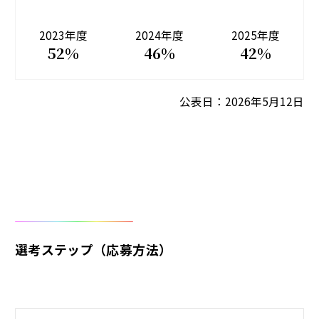
英語使用、英文資料作成、メール等
応募資格
衝、調整業務経験があれば尚可。
セールス、運用経験
応募資格
・WIFI製品の構築やサポート経験
いただく場合もあり、構築スキルも経験すること
説明や調整などコミュニケーションスキル
・AD/AzureAD構築経験者
勤務地
2023年度
2024年度
2025年度
＜必須経験＞
ができます。
サーバ製品技術経験3年以上
プログラミング経験、ネットワークスイッチやロ
52%
46%
42%
サーバ製品技術経験3年以上
＜歓迎経験＞
大阪
ードバランサの経験があれば尚可
勤務地
勤務地
【主な業務内容】
・IPネットワーク製品(シスコ製品、あるいはその
勤務地
公表日：2026年5月12日
＜歓迎経験＞
本社（渋谷）、検証作業場は横浜市都筑区
・当社取扱い製品の運用・保守業務
互換製品)等の構築やサポート経験
渋谷
・C言語またはJava言語のプログラミング開発経
渋谷
・ネットワーク製品「Extreme、Arista、F5」
・WIFI製品の構築やサポート経験
勤務地
験
・セキュリティ製品「Paloaloto、Fotigate」
渋谷
・セキュリティ製品のプリセールス、サポート経
・クラウド（AWS,Azure）
験
・障害切り分け、問い合わせ対応、保守対応、運
勤務地
用改善提案
渋谷
・営業担当と連携した技術支援、プリセールス業
選考ステップ（応募方法）
勤務地
務
・SI案件におけるネットワーク機器の構築業務
本社（渋谷）
・サーバー、ストレージを含むSI案件の提案支援