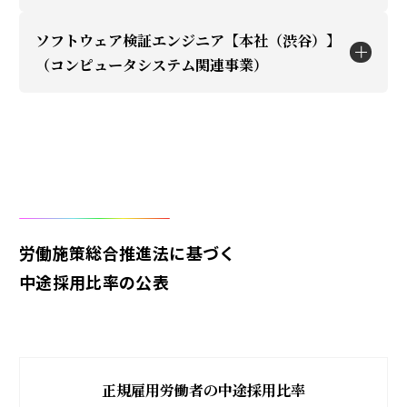
互換製品)構築、プリセールス、サポートのいずれ
験を積むことができます。
【職務概要】
当社取扱いスイッチ製品、セキュリティ製品、ク
ソリューションに関する問い合わせも増えてお
加え、IoTメーカーなどの製造業のお客様に対し
・営業業同行による顧客提案・技術説明
かの経験
・エンタープライズ企業、公共機関（政府機関・
ラウド関連製品のプリセールス業務
ソフトウェア検証エンジニア【本社（渋谷）】
り、最新技術に触れながら幅広い知識と実践経験
て、導入を検討され始めた段階で、技術的知識を
職種説明
・顧客要件ヒアリングおよび課題整理
・国内代理店として20年以上の販売・サポート実
（コンピュータシステム関連事業）
自治体）、文教機関（大学・研究所）などのお客
を積むことができます。
活用してニーズを把握し製品提案を行っていただ
・提案書・構成図・見積支援資料の作成
当社販売のIT関連製品における品質保証、障害検
績を有し、十分な検証環境と最先端のソリューシ
様向けに、主にネットワークおよびセキュリティ
・国内代理店として20年以上の販売・サポート実
きます。近年、キャッシュレス決済サービス利用
・PoC（検証）対応・技術QA対応
勤務地
証、顧客対応、製造メーカー折衝に関する対応業
ョン検証を行える環境があります。
領域におけるシステムの運用・保守業務を担当し
応募資格
績を有し、十分な検証環境と、実機を用いた障害
職種説明
やサイバー攻撃の増加に伴い、グローバル基準の
・構築作業・導入支援
務
ていただきます。
解析・技術検証を行える環境があります。
セキュリティ対策のニーズが高まり、セキュリテ
渋谷
・導入後の技術フォロー・運用改善提案
下記、いずれかの経験をお持ちの方
当社販売製品の品質保証、OS・ソフトウェア検証
・導入後の安定運用を中心に、障害対応、技術問
ィ製品ビジネスが拡大してきており、やりがいの
・IPネットワーク製品のプリセールス、構築、サ
作業に関する対応業務
応募資格
い合わせ対応、保守対応、運用改善提案などを通
大きな業務を経験することができます。
企業ネットワークの根幹であるDNS・DHCP領域
ポート経験
応募資格
じて、お客様システムの安定稼働を支援していた
応募資格
IPネットワーク製品技術(サポート、構築)経験2年
を通じて、社会インフラを支える大規模案件に携
・IPネットワーク製品の知識・経験
労働施策総合推進法に基づく
だきます。
・国内代理店として20年以上の販売・サポート実
・IT電気・電子回路の基礎知識、・電子機器製造
以上（レイヤ2、レイヤ3製品）
われます。
・セキュリティ製品プリセールス、構築経験
IPネットワーク製品技術(サポート、構築)経験2年
中途採用比率の公表
応募資格
績を有し、 十分な検証環境と最先端のソリューシ
ラインの基礎知識
＜歓迎経験＞
技術力だけでなく、提案力・課題解決力も磨ける
・クラウド構築経験（AWS.Azure,GCPetx）
以上（レイヤ2、レイヤ3製品）
【運用から構築・提案までのスキルアップ機会】
ネットワークの基礎知識
ョン検証を行える環境があります。
・品質保証、製造技術、生産技術等の関連業務経
・IPネットワーク製品(シスコ製品、あるいはその
環境です。
・AD/Entral構築経験
＜歓迎経験＞
・運用保守だけではなく、案件に応じて導入検討
品質保証等の関連業務経験
験
互換製品)構築、プリセールス、サポート経験
・PM業務経験
・IPネットワーク製品(シスコ製品、あるいはその
段階での営業支援やプリセールス活動、SI案件に
プログラミング能力（TCL/Python）
・自社製造ではない調達品に関する製造元との折
・ネットワーク機器統合管理ツールの構築、プリ
正規雇用労働者の中途採用比率
互換製品)等の構築やサポート経験
おける構築支援、プロジェクト推進にも携わって