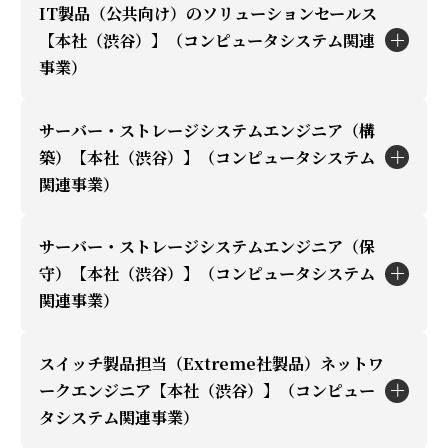
IT製品（公共向け）のソリューションセールス
職種説明
【本社（渋谷）】（コンピュータシステム関連
事業）
ITインフラ、セキュリティ、クラウド関連のセー
ルス業務
サーバー・ストレージシステムエンジニア（構
職種説明
築）【本社（渋谷）】（コンピュータシステム
関連事業）
当社で注力するITインフラ・セキュリティー・ク
応募資格
ラウド関連のセールス業務。既存顧客のビジネス
IT関連事業者(メーカー、リセーラー、インテグレ
サーバー・ストレージシステムエンジニア（保
拡大、新規顧客開拓の2つの観点で様々なお客さ
職種説明
ーター、商社、データセンター、サービスプロバ
守）【本社（渋谷）】（コンピュータシステム
まへのセールス活動全般を担当（ソリューション
関連事業）
イダー等）での製品営業経験
ストレージ製品(Everpure)技術担当
提案・セミナー・採用要件のヒアリング、受注、
・ITインフラ基盤システムや各種サービスの提案
売上）
スイッチ製品担当（Extreme社製品）ネットワ
支援
職種説明
ークエンジニア【本社（渋谷）】（コンピュー
勤務地
・システム設計・構築、保守業務
タシステム関連事業）
ストレージ製品(Everpure)技術担当
・ソリューション開発、サービス開発
応募資格
本社（渋谷）