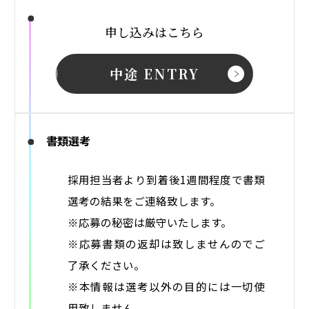
・当社製品を含む構築案件における、製品担当技
術者との連携およびプロジェクト推進
申し込みはこちら
中途 ENTRY
応募資格
・ネットワーク運用・保守経験を3年以上お持ち
書類選考
の方
・ネットワーク（レイヤ2／レイヤ3製品）または
採用担当者より到着後1週間程度で書類
セキュリティ分野における業務経験を3年以上お
選考の結果をご連絡致します。
持ちの方
※応募の秘密は厳守いたします。
※応募書類の返却は致しませんのでご
了承ください。
勤務地
※本情報は選考以外の目的には一切使
渋谷
用致しません。