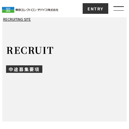
ENTRY
RECRUITING SITE
TOP
ENTRY
RECRUIT
ABOUT
TEDについて
中途募集要項
新卒 ENTRY
BUSINESS
事業を知る
EC事業
CN事業
PB事業