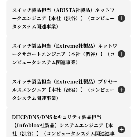
・システム保守、ヘルプデスク業務
・プロジェクトマネージメント
IT関連事業者（メーカー、リセーラー、インテグ
スイッチ製品担当（ARISTA社製品）ネットワ
・システム設計・アップグレード業務
職種説明
ークエンジニア【本社（渋谷）】（コンピュー
レーター、商社、データセンター、サービスプロ
・ソリューション開発、サービス開発
タシステム関連事業）
・弊社取り扱いスイッチ製品(Extreme社)担当エ
バイダー等）での製品営業経験
応募資格
ンジニア業務 （製品評価、顧客向け製品提案、
公共入札の経験があれば尚可
・仮想基盤システムの構築経験
スイッチ製品担当（Extreme社製品）ネットワ
デモ、設計、検証、構築）
応募資格
職種説明
ークサポートエンジニア【本社（渋谷）】（コ
・インフラ(サーバ、ネットワーク、ストレージ)
・公共(政府機関・自治体）・文教(大学・研究所)
ンピュータシステム関連事業）
・仮想基盤システムの構築経験
・弊社取り扱いスイッチ製品(ARISTA社)担当エン
関連のプロダクトSE業務経験
に加え、ホテル・スタジアムなどインフラ系のお
勤務地
・インフラ(サーバ、ネットワーク、ストレージ)
ジニア業務
＜歓迎経験＞
客様に対して、導入が検討され始めた段階で営業
渋谷
関連のプロダクト保守業務経験
スイッチ製品担当（Extreme社製品）プリセー
（製品評価、顧客向け製品提案、デモ、設計、検
・ストレージシステムの構築業務経験（あれば尚
の支援を行い、製品およびシステムに対する提案
職種説明
ルスエンジニア【本社（渋谷）】（コンピュー
＜歓迎経験＞
証、構築）
可）
を行っていただきます。近年では、省庁・地方自
タシステム関連事業）
・弊社取り扱いExtreme Networks製品のサポー
・ストレージシステムの保守業務経験（あれば尚
・DC事業者、ISP、キャリア、放送局などのお客
・サーバシステムの構築業務経験（あれば尚可）
治体などの大型案件に対する新しいソリューショ
トエンジニア業務
可）
様に対して、お客様の事業拡大や課題解決の目的
・バックアップシステムの知識・経験（あれば尚
ン提案の機会が増えており、やりがいのある大き
DHCP/DNS/DNSセキュリティ製品担当
（ヘルプデスク対応、障害切り分け、技術問い合
・サーバシステムの保守業務経験（あれば尚可）
に合わせたスイッチ製品やソリューションのご提
職種説明
可）
な業務を経験することができます。
【Infoblox社製品】システムエンジニア【本
わせ対応、検証、保守支援）
・バックアップシステムの知識・経験（あれば尚
案、製品導入時の設計・検証・構築作業をご担当
・データベース関連の知識・経験（あれば尚可）
社（渋谷）】（コンピュータシステム関連連事
・弊社取り扱いスイッチ製品(Extreme社)担当プ